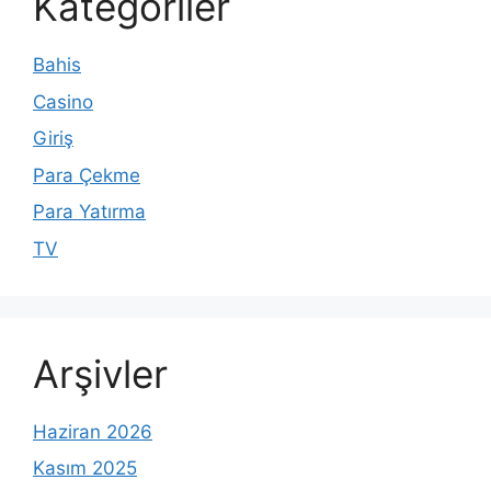
Kategoriler
Bahis
Casino
Giriş
Para Çekme
Para Yatırma
TV
Arşivler
Haziran 2026
Kasım 2025