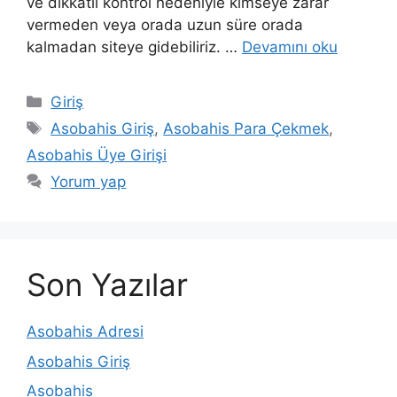
ve dikkatli kontrol nedeniyle kimseye zarar
vermeden veya orada uzun süre orada
kalmadan siteye gidebiliriz. …
Devamını oku
Kategoriler
Giriş
Etiketler
Asobahis Giriş
,
Asobahis Para Çekmek
,
Asobahis Üye Girişi
Yorum yap
Son Yazılar
Asobahis Adresi
Asobahis Giriş
Asobahis