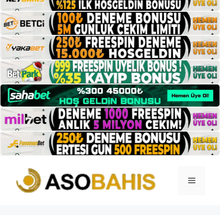
İçeriğe
atla
Menü