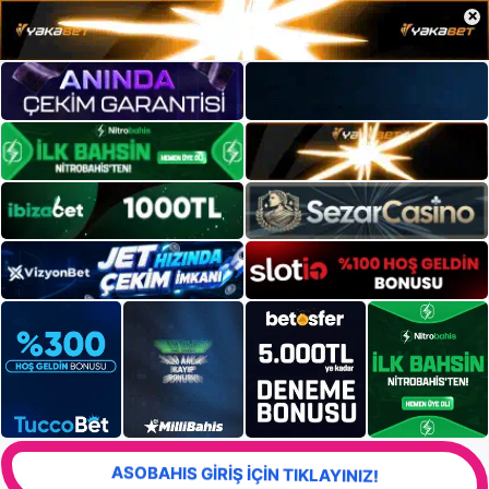
×
ASOBAHIS GİRİŞ İÇİN TIKLAYINIZ!