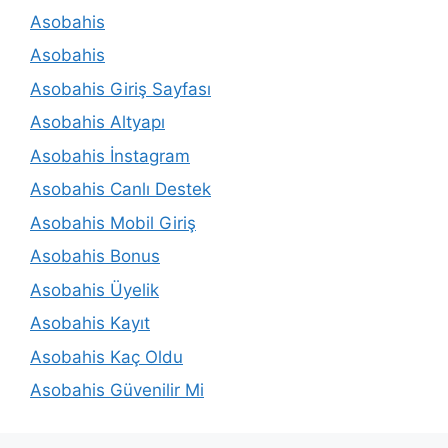
Asobahis
Asobahis
Asobahis Giriş Sayfası
Asobahis Altyapı
Asobahis İnstagram
Asobahis Canlı Destek
Asobahis Mobil Giriş
Asobahis Bonus
Asobahis Üyelik
Asobahis Kayıt
Asobahis Kaç Oldu
Asobahis Güvenilir Mi