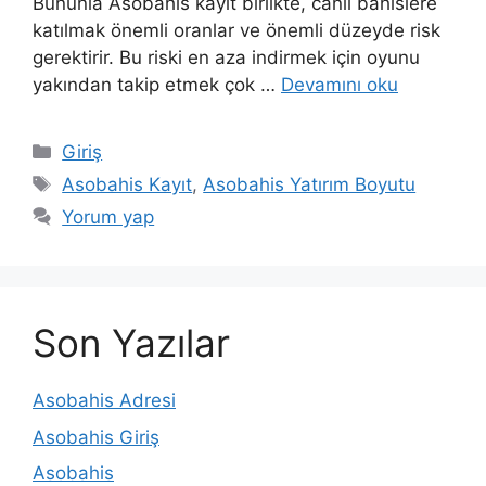
Bununla Asobahis kayıt birlikte, canlı bahislere
katılmak önemli oranlar ve önemli düzeyde risk
gerektirir. Bu riski en aza indirmek için oyunu
yakından takip etmek çok …
Devamını oku
Kategoriler
Giriş
Etiketler
Asobahis Kayıt
,
Asobahis Yatırım Boyutu
Yorum yap
Son Yazılar
Asobahis Adresi
Asobahis Giriş
Asobahis