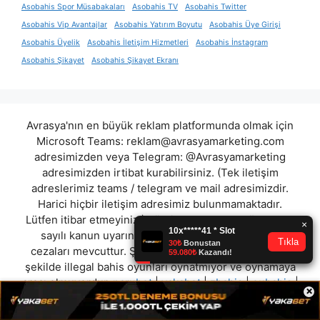
Asobahis Spor Müsabakaları
Asobahis TV
Asobahis Twitter
Asobahis Vip Avantajlar
Asobahis Yatırım Boyutu
Asobahis Üye Girişi
Asobahis Üyelik
Asobahis İletişim Hizmetleri
Asobahis İnstagram
Asobahis Şikayet
Asobahis Şikayet Ekranı
Avrasya'nın en büyük reklam platformunda olmak için
Microsoft Teams:
reklam@avrasyamarketing.com
adresimizden veya Telegram: @Avrasyamarketing
adresimizden irtibat kurabilirsiniz. (Tek iletişim
adreslerimiz teams / telegram ve mail adresimizdir.
Harici hiçbir iletişim adresimiz bulunmamaktadır.
Lütfen itibar etmeyiniz.) Türkiye yasalarına göre 7258
sayılı kanun uyarınca yasa dışı bahis oynamanın
cezaları mevcuttur. Şu an bulunduğunuz site hiç bir
şekilde illegal bahis oyunları oynatmıyor ve oynamaya
aracı olmuyordur.
narubet
|
yakabet
|
zbahis
|
eubahis
|
×
tombet
|
bionbet
|
megacasino
|
efsanebahis