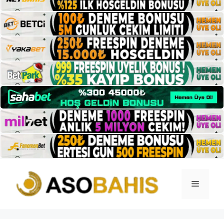
İçeriğe
atla
Menü