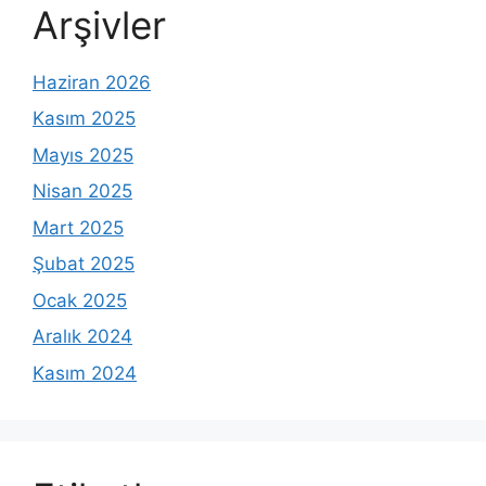
Arşivler
Haziran 2026
Kasım 2025
Mayıs 2025
Nisan 2025
Mart 2025
Şubat 2025
Ocak 2025
Aralık 2024
Kasım 2024